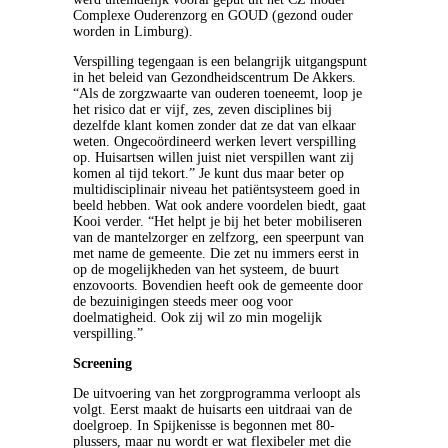
Complexe Ouderenzorg en GOUD (gezond ouder
worden in Limburg).
Verspilling tegengaan is een belangrijk uitgangspunt
in het beleid van Gezondheidscentrum De Akkers.
“Als de zorgzwaarte van ouderen toeneemt, loop je
het risico dat er vijf, zes, zeven disciplines bij
dezelfde klant komen zonder dat ze dat van elkaar
weten. Ongecoördineerd werken levert verspilling
op. Huisartsen willen juist niet verspillen want zij
komen al tijd tekort.” Je kunt dus maar beter op
multidisciplinair niveau het patiëntsysteem goed in
beeld hebben. Wat ook andere voordelen biedt, gaat
Kooi verder. “Het helpt je bij het beter mobiliseren
van de mantelzorger en zelfzorg, een speerpunt van
met name de gemeente. Die zet nu immers eerst in
op de mogelijkheden van het systeem, de buurt
enzovoorts. Bovendien heeft ook de gemeente door
de bezuinigingen steeds meer oog voor
doelmatigheid. Ook zij wil zo min mogelijk
verspilling.”
Screening
De uitvoering van het zorgprogramma verloopt als
volgt. Eerst maakt de huisarts een uitdraai van de
doelgroep. In Spijkenisse is begonnen met 80-
plussers, maar nu wordt er wat flexibeler met die