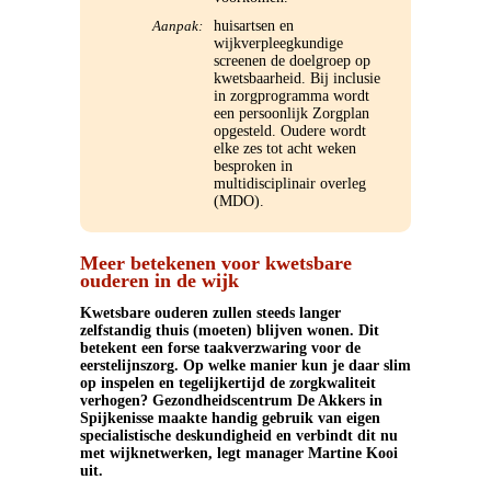
huisartsen en
Aanpak:
Handreikingen
wijkverpleegkundige
screenen de doelgroep op
kwetsbaarheid. Bij inclusie
Wijkgericht werken
in zorgprogramma wordt
een persoonlijk Zorgplan
opgesteld. Oudere wordt
Masterclass 21 november 2023
elke zes tot acht weken
besproken in
multidisciplinair overleg
Leren van wijkdata
(MDO).
Links
Meer betekenen voor kwetsbare
ouderen in de wijk
Contact
Kwetsbare ouderen zullen steeds langer
zelfstandig thuis (moeten) blijven wonen. Dit
betekent een forse taakverzwaring voor de
eerstelijnszorg. Op welke manier kun je daar slim
op inspelen en tegelijkertijd de zorgkwaliteit
verhogen? Gezondheidscentrum De Akkers in
Spijkenisse maakte handig gebruik van eigen
specialistische deskundigheid en verbindt dit nu
met wijknetwerken, legt manager Martine Kooi
uit.