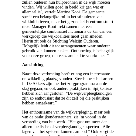
zullen ouderen hun hulpbronnen in de wijk moeten
vinden. Wij willen goed in beeld krijgen wat er
allemaal is”, vertelt Martine Kooi. De gemeente
speelt een belangrijke rol in het stimuleren van
wijkinitiatieven, maar het gezondheidscentrum stuurt
mee. Manager Kooi trekt samen met een
gemeentelijke combinatiefunctionaris de kar van een
werkgroep die wijkcoalities moet gaan smeden.
Hierin zit ook de Stichting Welzijn Ouderen.
“Mogelijk leidt dit tot arrangementen waar ouderen
gebruik van kunnen maken. Ontmoeting is belangrijk
voor deze groep, om eenzaamheid te voorkomen.”
Aansluiting
Naast deze verbreding heeft er nog een interessante
ontwikkeling plaatsgevonden. Steeds meer huisartsen
in De Akkers zijn met het zorgprogramma aan de
slag gegaan, en ook andere praktijken in Spijkenisse
hebben zich aangesloten. “De wijkverpleegkundigen
zijn zo enthousiast dat ze dit zelf bij die praktijken
hebben aangekaart.”
Het enthousiasme van de wijkverpleging, maar ook
van de praktijkondersteuners, zit ‘m vooral in de
verbreding van hun werk. “Het gaat om meer dan
alleen medische of verpleegkundige aspecten. Alle
lagen van het systeem komen aan bod.” Ook zorgt de