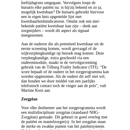
leeftijdsgrens omgegaan. Vervolgens loopt de
huisarts elke patiënt na: is hij/zij bekend en zo ja,
mogelijk kwetsbaar? De huisarts gebruikt hiervoor
een in eigen huis opgestelde lijst met
kwetsbaarheidsindicatoren. Omdat ook een niet-
bekende patiënt kwetsbaar kan zijn – denk aan
zorgmijders – wordt dit aspect als signaal
meegenomen.
Aan de ouderen die als potentieel kwetsbaar uit de
eerste screening komen, wordt gevraagd of de
wijkverpleegkundige op bezoek mag komen. Deze
verpleegkundige, extra geschoold via een
ouderenmodule, maakt in de vervolgscreening
gebruik van de Tilburg Frailty Indicator (TFI). “De
score bepaalt of de oudere in het zorgprogramma kan
worden opgenomen. Als de oudere dit zelf niet wil,
dan houden we door middel van een jaarlijks
telefonisch contact toch de vinger aan de pols”, vult
Martine Kooi aan.
Zorgplan
Voor elke deelnemer aan het zorgprogramma wordt
een multidisciplinair zorgplan (standaard NHG-
Zorgplan) gemaakt. Dit gebeurt in goed overleg met
de patiënt en mantelzorger(s). In het zorgplan staan
de sterke en zwakke punten van het patiëntsysteem.