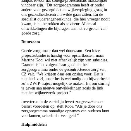
aanpak ervoor dat collega-professionals makkelijker
vindbaar zijn. “Dit zorgprogramma heeft er onder
andere voor gezorgd dat de wijkverpleging graag in
ons gezondheidscentrum wilde gaan zitten. En de
specialist ouderengeneeskunde, die hier vroeger nooit
kwam, is nu betrokken als adviseur. Allemaal
ontwikkelingen die bijdragen aan het vergroten van
goede zorg.”
Duurzaam
Goede zorg, maar dan wel duurzaam. Een losse
projectsubsidie is handig voor opstartkosten, maar
Martine Kooi wil niet afhankelijk zijn van subsidies.
Daarom is het volgens haar goed dat het
zorgprogramma onder de gecontracteerde zorg van
CZ valt. “We krijgen daar een opslag voor. Het is
niet heel veel, maar het is wel nodig om bijvoorbeeld
zo’n ZWIP-traject mogelijk te maken. En om sturing
te geven aan nieuwe ontwikkelingen zoals de link
met het wijknetwerk-project.”
Investeren in de eerstelijn levert zorgverzekeraars
beslist voordelen op, stelt Kooi. “Als je door ons
zorgprogramma onnodige opnames van ouderen kunt
voorkomen, scheelt dat veel geld.”
Hulpmiddelen