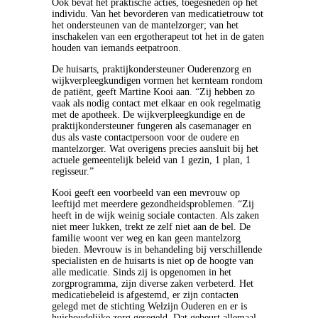
Ook bevat het praktische acties, toegesneden op het
individu. Van het bevorderen van medicatietrouw tot
het ondersteunen van de mantelzorger; van het
inschakelen van een ergotherapeut tot het in de gaten
houden van iemands eetpatroon.
De huisarts, praktijkondersteuner Ouderenzorg en
wijkverpleegkundigen vormen het kernteam rondom
de patiënt, geeft Martine Kooi aan. “Zij hebben zo
vaak als nodig contact met elkaar en ook regelmatig
met de apotheek. De wijkverpleegkundige en de
praktijkondersteuner fungeren als casemanager en
dus als vaste contactpersoon voor de oudere en
mantelzorger. Wat overigens precies aansluit bij het
actuele gemeentelijk beleid van 1 gezin, 1 plan, 1
regisseur.”
Kooi geeft een voorbeeld van een mevrouw op
leeftijd met meerdere gezondheidsproblemen. “Zij
heeft in de wijk weinig sociale contacten. Als zaken
niet meer lukken, trekt ze zelf niet aan de bel. De
familie woont ver weg en kan geen mantelzorg
bieden. Mevrouw is in behandeling bij verschillende
specialisten en de huisarts is niet op de hoogte van
alle medicatie. Sinds zij is opgenomen in het
zorgprogramma, zijn diverse zaken verbeterd. Het
medicatiebeleid is afgestemd, er zijn contacten
gelegd met de stichting Welzijn Ouderen en er is
huishoudelijke zorg geregeld. Dat gebeurt allemaal