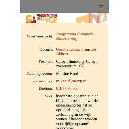
Programma Complexe
Goed Voorbeeld:
Ouderenzorg
Home
Gezondheidscentrum De
Locatie:
Akkers
De organisatie
Careyn thuiszorg, Careyn
Partners:
zorgcentrum, CZ
Missie & Visie
Martine Kooi
Contactpersoon:
m.kooi@careyn.nl
E-mailadres:
Bestuur
0181 670 067
Telefoon:
kwetsbare ouderen zijn en
Doel:
Gezondheidscentra
blijven in beeld en worden
ondersteund bij het zo
optimaal mogelijk
Portfolio
zelfstandig in de wijk
wonen. Hierdoor worden
voortijdige opnames
Onderwerpen
voorkomen.