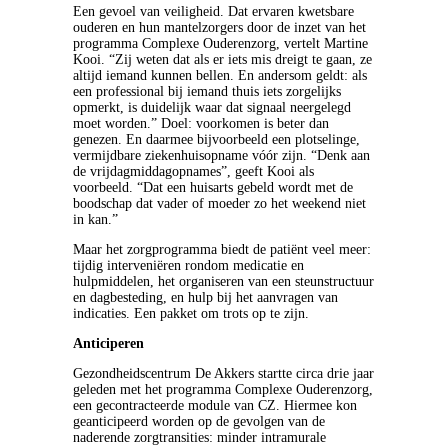
Een gevoel van veiligheid. Dat ervaren kwetsbare
ouderen en hun mantelzorgers door de inzet van het
programma Complexe Ouderenzorg, vertelt Martine
Kooi. “Zij weten dat als er iets mis dreigt te gaan, ze
altijd iemand kunnen bellen. En andersom geldt: als
een professional bij iemand thuis iets zorgelijks
opmerkt, is duidelijk waar dat signaal neergelegd
moet worden.” Doel: voorkomen is beter dan
genezen. En daarmee bijvoorbeeld een plotselinge,
vermijdbare ziekenhuisopname vóór zijn. “Denk aan
de vrijdagmiddagopnames”, geeft Kooi als
voorbeeld. “Dat een huisarts gebeld wordt met de
boodschap dat vader of moeder zo het weekend niet
in kan.”
Maar het zorgprogramma biedt de patiënt veel meer:
tijdig interveniëren rondom medicatie en
hulpmiddelen, het organiseren van een steunstructuur
en dagbesteding, en hulp bij het aanvragen van
indicaties. Een pakket om trots op te zijn.
Anticiperen
Gezondheidscentrum De Akkers startte circa drie jaar
geleden met het programma Complexe Ouderenzorg,
een gecontracteerde module van CZ. Hiermee kon
geanticipeerd worden op de gevolgen van de
naderende zorgtransities: minder intramurale