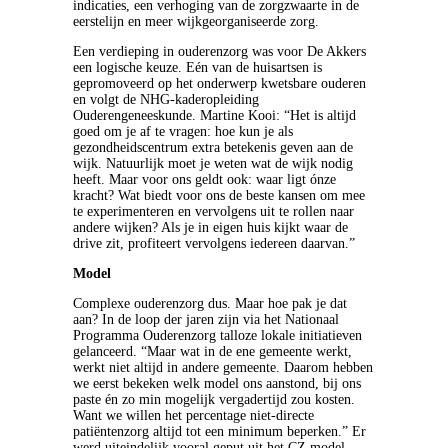
indicaties, een verhoging van de zorgzwaarte in de
eerstelijn en meer wijkgeorganiseerde zorg.
Een verdieping in ouderenzorg was voor De Akkers
een logische keuze. Eén van de huisartsen is
gepromoveerd op het onderwerp kwetsbare ouderen
en volgt de NHG-kaderopleiding
Ouderengeneeskunde. Martine Kooi: “Het is altijd
goed om je af te vragen: hoe kun je als
gezondheidscentrum extra betekenis geven aan de
wijk. Natuurlijk moet je weten wat de wijk nodig
heeft. Maar voor ons geldt ook: waar ligt ónze
kracht? Wat biedt voor ons de beste kansen om mee
te experimenteren en vervolgens uit te rollen naar
andere wijken? Als je in eigen huis kijkt waar de
drive zit, profiteert vervolgens iedereen daarvan.”
Model
Complexe ouderenzorg dus. Maar hoe pak je dat
aan? In de loop der jaren zijn via het Nationaal
Programma Ouderenzorg talloze lokale initiatieven
gelanceerd. “Maar wat in de ene gemeente werkt,
werkt niet altijd in andere gemeente. Daarom hebben
we eerst bekeken welk model ons aanstond, bij ons
paste én zo min mogelijk vergadertijd zou kosten.
Want we willen het percentage niet-directe
patiëntenzorg altijd tot een minimum beperken.” Er
werd uiteindelijk vooral geput uit het CZ model